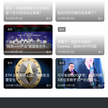
观点｜闪电网络能否在比特币
链下支付领域突出重围？
稳定币的巨额利息去哪了？
2020年3月10日
0
2019年4月24日
0
资讯
资讯
中装建设与深圳市税务局就
洪蜀宁：修改中本聪的
“税务——产业”联盟链合作签
License，是BSV的不归路
约
2020年5月10日
0
2019年5月22日
0
资讯
资讯
ETH 2.0 即将上线，有哪些主
可可金融COO李劳：启蒙时期
要变化？
3类优质数字资产的逻辑与研
判（全文）
2019年11月5日
0
2019年11月11日
0