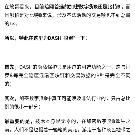
在放哥看来，
目前暗网首选的加密数字货฿还是比特฿，
而
且哪怕是对比特฿来说，涉及不法活动的交易额也不到总量
的1%。
所以，特此在这里为DASH“鸣冤”一下：
首先，
DASH的隐私保护只是用户的可选功能之一，这与门
罗฿等完全隐匿混淆区块链和交易数据的฿种是完全不同
的；
其次，
加密数字货฿中真正可能涉及非法行业的，只占总比
例的很小一部分；
最重要的是，
技术本身是无辜的，在加密数字货฿诞生之
前，人们不是也提着一箱箱的美元，游走于各种灰色地带之