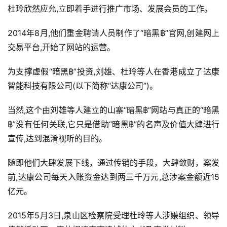
杜玲欣然应允,立即着手进行推广市场、发展会员的工作。
2014年8月,他们重金聘请人员制作了“暗黑฿”官网,创建网上
交易平台,开始了网站的运营。
为支撑虚假“暗黑฿”投资,刘雄、杜玲等人在香港成立了达康
智能科技有限公司(以下简称“达康公司”)。
当然,这个由刘雄等人建立的山寨“暗黑฿”网站与真正的“暗黑
฿”没有任何关联,它只是借助“暗黑฿”的名声及价值大肆进行
宣传,达到混淆视听的目的。
随即他们大肆发展下线，通过传销的手段，大肆敛财，案发
前,达康公司每天入账资金达到两三千万元,总涉案金额近15
亿元。
2015年5月3日,泉山区检察院受理杜玲等人涉嫌组织、领导