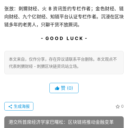
张放：刺猬财经、火 ฿ 资讯签约专栏作者；金色财经、链
向财经、九个亿财经、知链平台认证专栏作者。沉浸在区块
链多年的老男人，只聊干货不放厥词。
-  G O O D   L U C K  -
本文来自
，仅作分享，存在异议请联系平台删除。本文观点不
代表刺猬财经 - 刺猬区块链资讯站立场。
赞
(0)
生成海报
0
港交所首席经济学家巴曙松：区块链将推动金融变革