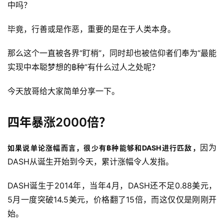
中吗？
毕竟，行善或是作恶，重要的是在于人类本身。
那么这个一直被各界“盯梢”，同时却也被信仰者们奉为“最能
实现中本聪梦想的฿种”有什么过人之处呢？
今天放哥给大家简单分享一下。
四年暴涨2000倍？
因为
如果说单论涨幅而言，很少有฿种能够和DASH进行匹敌，
DASH从诞生开始到今天，累计涨幅令人发指。
DASH诞生于2014年，当年4月，DASH还不足0.88美元， 
5月一度突破14.5美元，价格翻了15倍，而这仅仅是刚刚开
始。