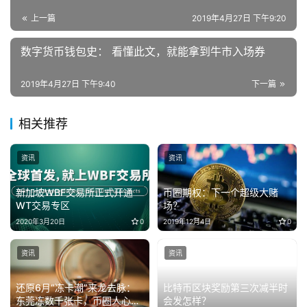
上一篇
2019年4月27日 下午9:20
数字货币钱包史： 看懂此文，就能拿到牛市入场券
2019年4月27日 下午9:40
下一篇
相关推荐
资讯
资讯
新加坡WBF交易所正式开通
币圈期权：下一个超级大赌
WT交易专区
场？
2020年3月20日
0
2019年12月4日
0
资讯
资讯
还原6月“冻卡潮”来龙去脉：
比特币区块奖励第三次减半时
东莞冻数千张卡，币圈人心惶
会发怎样？