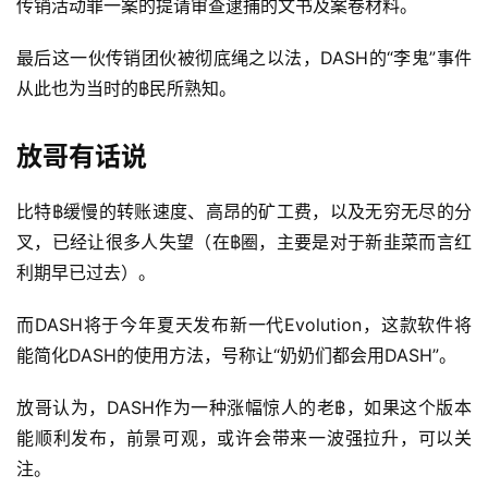
传销活动罪一案的提请审查逮捕的文书及案卷材料。
最后这一伙传销团伙被彻底绳之以法，DASH的“李鬼”事件
从此也为当时的฿民所熟知。
放哥有话说
比特฿缓慢的转账速度、高昂的矿工费，以及无穷无尽的分
叉，已经让很多人失望（在฿圈，主要是对于新韭菜而言红
利期早已过去）。
而DASH将于今年夏天发布新一代Evolution，这款软件将
能简化DASH的使用方法，号称让“奶奶们都会用DASH”。
放哥认为，DASH作为一种涨幅惊人的老฿，如果这个版本
能顺利发布，前景可观，或许会带来一波强拉升，可以关
注。