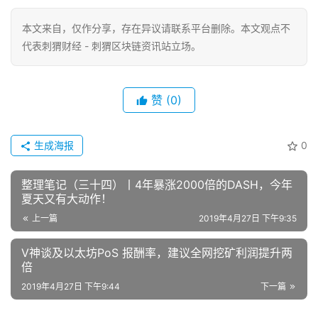
本文来自
，仅作分享，存在异议请联系平台删除。本文观点不
代表刺猬财经 - 刺猬区块链资讯站立场。
赞
(0)
生成海报
0
整理笔记（三十四）丨4年暴涨2000倍的DASH，今年
夏天又有大动作！
上一篇
2019年4月27日 下午9:35
V神谈及以太坊PoS 报酬率，建议全网挖矿利润提升两
倍
2019年4月27日 下午9:44
下一篇