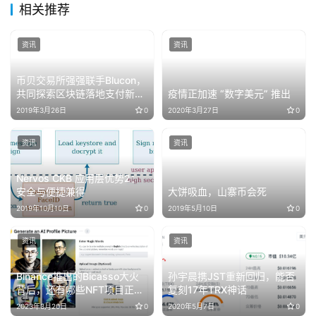
相关推荐
资讯
资讯
币贝交易所强强联手Blucon，
共同探索区块链落地支付新场
疫情正加速 “数字美元” 推出
景
2019年3月26日
0
2020年3月27日
0
资讯
资讯
Nervos CKB 应用层优势2：
安全与便捷兼得
大饼吸血，山寨币会死
2019年10月10日
0
2019年5月10日
0
资讯
资讯
Binance推出的Bicasso大火
孙宇晨携JST重新回归，能否
背后，还有哪些NFT项目正展
复刻17年TRX神话
开生成式AI叙事
2023年3月20日
0
2020年5月7日
0