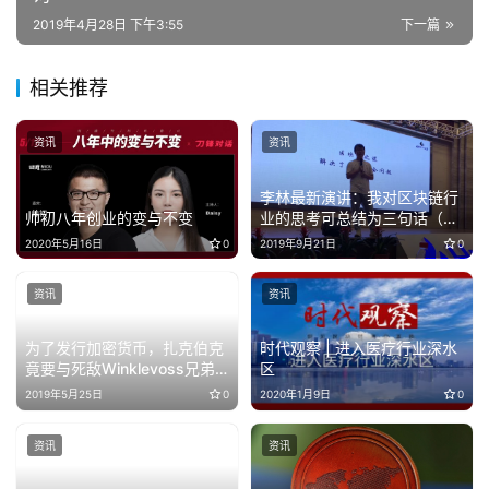
2019年4月28日 下午3:55
下一篇
相关推荐
资讯
资讯
李林最新演讲：我对区块链行
帅初八年创业的变与不变
业的思考可总结为三句话（全
文）
2020年5月16日
0
2019年9月21日
0
资讯
资讯
为了发行加密货币，扎克伯克
时代观察 | 进入医疗行业深水
竟要与死敌Winklevoss兄弟
区
合作
2019年5月25日
0
2020年1月9日
0
资讯
资讯