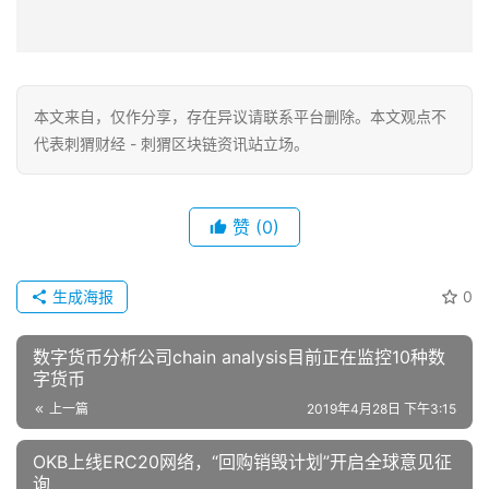
本文来自
，仅作分享，存在异议请联系平台删除。本文观点不
代表刺猬财经 - 刺猬区块链资讯站立场。
赞
(0)
生成海报
0
数字货币分析公司chain analysis目前正在监控10种数
字货币
上一篇
2019年4月28日 下午3:15
OKB上线ERC20网络，“回购销毁计划”开启全球意见征
询