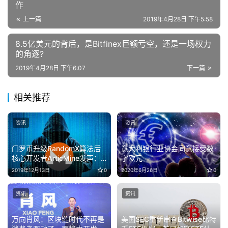
作
上一篇
2019年4月28日 下午5:58
8.5亿美元的背后，是Bitfinex巨额亏空，还是一场权力
的角逐?
2019年4月28日 下午6:07
下一篇
相关推荐
资讯
资讯
门罗币升级RandomX算法后
意大利银行业协会同意接受数
核心开发者ArticMine发声：
字欧元
XMR网络不太可能受到攻击
2019年12月13日
0
2020年6月26日
0
资讯
资讯
万向肖风：区块链时代不再是
美国SEC重新审查Bitwise比特