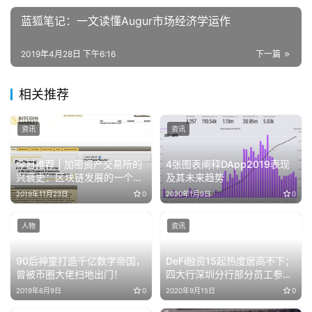
蓝狐笔记：一文读懂Augur市场经济学运作
2019年4月28日 下午6:16
下一篇
相关推荐
资讯
资讯
今日推荐 | 加密资产交易所的
4张图表阐释DApp2019表现
兴衰史：区块链发展的一个重
及其未来趋势
要侧影
2019年11月23日
0
2020年1月9日
0
人物
资讯
90后神童打造千亿数字帝国，
DeFi融资15起热度居高不下；
曾被币圈大佬扫地出门！
四大行深圳分行部分员工参与
DCEP内测
2019年6月9日
0
2020年9月15日
0