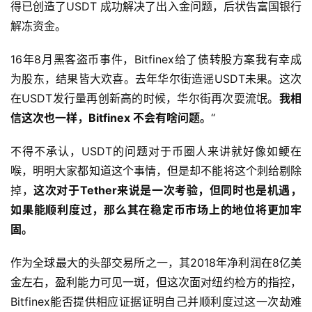
得已创造了USDT 成功解决了出入金问题，后状告富国银行
解冻资金。
16年8月黑客盗币事件，Bitfinex给了债转股方案我有幸成
为股东，结果皆大欢喜。去年华尔街造谣USDT未果。这次
在USDT发行量再创新高的时候，华尔街再次耍流氓。
我相
信这次也一样，Bitfinex 不会有啥问题。
“
不得不承认，USDT的问题对于币圈人来讲就好像如鲠在
喉，明明大家都知道这个事情，但是却不能将这个刺给剔除
掉，
这次对于Tether来说是一次考验，但同时也是机遇，
如果能顺利度过，那么其在稳定币市场上的地位将更加牢
固。
作为全球最大的头部交易所之一，其2018年净利润在8亿美
金左右，盈利能力可见一斑，但这次面对纽约检方的指控，
Bitfinex能否提供相应证据证明自己并顺利度过这一次劫难