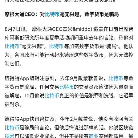
摩根大通CEO：对
比特币
毫无兴趣，数字货币是骗局
8月7日讯， 摩根大通CEO杰米&middot;戴蒙在日前出席智
库阿斯彭研究所年度夏季活动期间重申去年的言论，称他对
比特币
“毫无兴趣”，
比特币
等加密数字货币是“骗局”。他认
为，各国政府可能行动起来镇压这些数字货币，因为无法控
制它们。
链得得App编辑注意到，去年9月戴蒙就曾说，
比特币
等数
字货币是骗局，任何交易
比特币
的交易员都应该因为愚蠢而
被解雇，10月他说
比特币
真正的价值是犯罪和洗钱，它迟早
被封杀。
链得得App快讯曾提及，今年2月戴蒙说，他没有收回有关
比特币
是骗局的言论，但他后悔说过那样的话。他说区块链
技术
可以降低企业成本，但并不是所有
商业
案例都适用。最