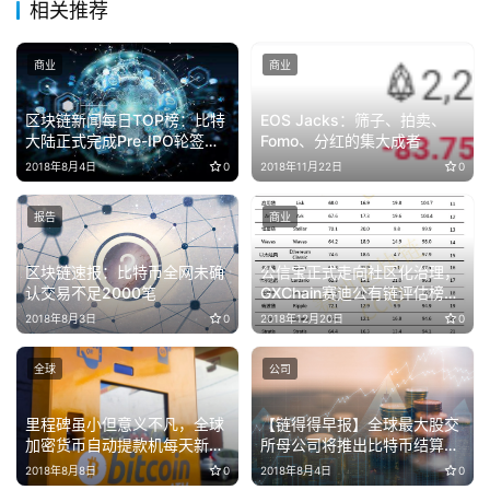
相关推荐
商业
商业
区块链新闻每日TOP榜：比特
EOS Jacks：筛子、拍卖、
大陆正式完成Pre-IPO轮签约
Fomo、分红的集大成者
投后估值150亿美元
2018年8月4日
0
2018年11月22日
0
报告
商业
区块链速报：比特币全网未确
公信宝正式走向社区化治理，
认交易不足2000笔
GXChain赛迪公有链评估榜单
冲进全球前三
2018年8月3日
0
2018年12月20日
0
全球
公司
里程碑虽小但意义不凡，全球
【链得得早报】全球最大股交
加密货币自动提款机每天新增
所母公司将推出比特币结算期
9台
货，CEO称
2018年8月8日
0
2018年8月4日
0