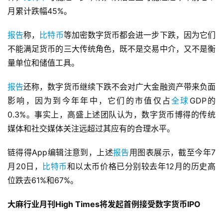
月累计跌幅45%。
报告
称，
比特币
等加密数字货币都会进一步下跌，因为它们
不能满足货币的三大传统角色，既不是交易中介，又不是衡
量单位和储值工具。
报告
还称，数字货币继续下跌不会对广大金融资产带来负面
影响，因为到今年年中，它们的市值仅占
全球
GDP的
0.3%。事实上，高盛上述团队认为，数字货币博得的传统
媒体和社交媒体关注远超过其应有的合理水平。
链得得App编辑注意到，上述
报告
用图表展示，截至今年7
月20日，
比特币
和以太币价格已分别较去年12月的历史高
位跌去61%和67%。
大麻行业月刊High Times将发起首例接受数字货币IPO