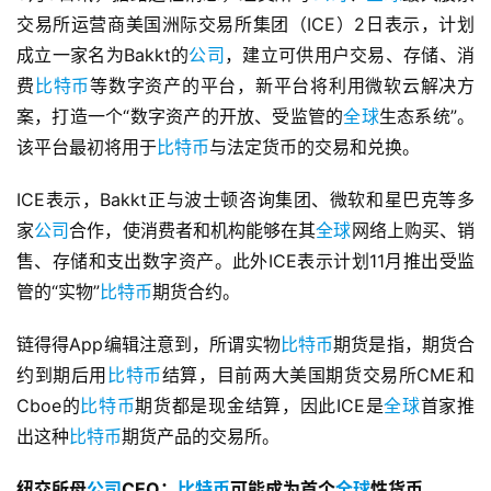
交易所运营商美国洲际交易所集团（ICE）2日表示，计划
成立一家名为Bakkt的
公司
，建立可供用户交易、存储、消
费
比特币
等数字资产的平台，新平台将利用微软云解决方
案，打造一个“数字资产的开放、受监管的
全球
生态系统”。
该平台最初将用于
比特币
与法定货币的交易和兑换。
ICE表示，Bakkt正与波士顿咨询集团、微软和星巴克等多
家
公司
合作，使消费者和机构能够在其
全球
网络上购买、销
售、存储和支出数字资产。此外ICE表示计划11月推出受监
管的“实物”
比特币
期货合约。
链得得App编辑注意到，所谓实物
比特币
期货是指，期货合
约到期后用
比特币
结算，目前两大美国期货交易所CME和
Cboe的
比特币
期货都是现金结算，因此ICE是
全球
首家推
出这种
比特币
期货产品的交易所。
纽交所母
公司
CEO：
比特币
可能成为首个
全球
性货币