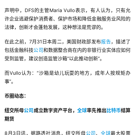
声明中，DFS的主管Maria Vullo表示，有人认为，只有允
许企业逃避保护消费者、保护市场和降低金融服务业风险的
法律，创新才会蓬勃发展，这种想法是荒谬的。
在此之前，7月31日本周二，美国财政部发布
报告
，描述了
包括金融科技
公司
和数据整合商在内的非银行业实体应如何
受到监管，建议创造监管沙箱“以此推动创新”。
而Vullo认为：“沙箱是幼儿玩耍的地方，成年人按规矩办
事”。
币圈动态：
纽交所母
公司
成立数字资产平台，
全球
率先推出
比特币
结算
期货
8月3日讯，据路透社消息，纽交所母
公司
、
全球
最大股票