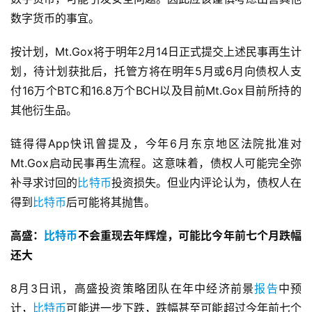
数字货币的事宜。
按计划，Mt.Gox将于明年2月14日正式提交上述民事再生计
划，待计划获批后，托管方将在明年5月或6月向债权人支
付16万个BTC和16.8万个BCH以及目前Mt.Gox目前所持的
其他衍生品。
链得得App快讯曾提及，今年6月东京地区法院批准对
Mt.Gox启动民事再生流程。这意味着，债权人可能完全弥
补寻求讨回的
比特币
投资损失。但业内评论认为，债权人在
得到
比特币
后可能将其抛售。
高盛：
比特币
不会重现去年辉煌，可能比今年前七个月跌幅
还大
8月3日讯，高盛投资策略团队在年中经济前景
报告
中预
计，
比特币
可能进一步下跌，跌幅甚至可能超过今年前七个