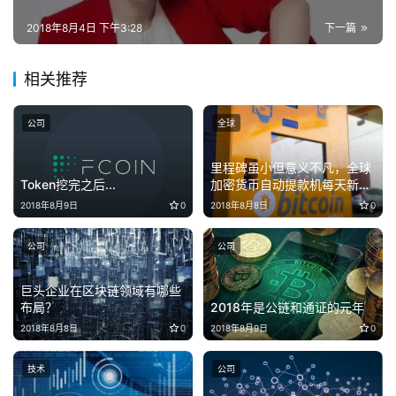
2018年8月4日 下午3:28
下一篇
相关推荐
公司
全球
里程碑虽小但意义不凡，全球
Token挖完之后...
加密货币自动提款机每天新增
9台
2018年8月9日
0
2018年8月8日
0
公司
公司
巨头企业在区块链领域有哪些
布局？
2018年是公链和通证的元年
2018年8月8日
0
2018年8月9日
0
技术
公司