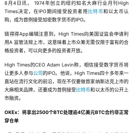
8月4日讯， 1974年创立的纽约知名大麻行业月刊High 
Times决定，在IPO期间接受投资者用
比特币
和以太币认
购，成为首例接受加密数字货币的IPO。
链得得App编辑注意到，High Times向美国证监会申请利
用A 监管法规上市，这意味着上市众筹无需仅限于富有的合
格投资者，可以向更多的投资者开放。
High Times的CEO Adam Levin称，相信接受数字货币将
让更多人参与
公司
的IPO。他说，High Times四十多年来一
直站在流行文化的前沿，现在不仅要做首家纳斯达克上市的
大麻相关品牌，还要成为首例接受
比特币
和以太币的公开上
市融资。
OKEx：将拿出2500个BTC处理逾4亿美元BTC合约非正常
穿仓单