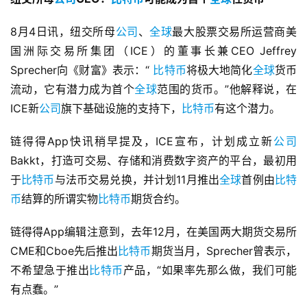
8月4日讯，纽交所母
公司
、
全球
最大股票交易所运营商美
国洲际交易所集团（ICE）的董事长兼CEO Jeffrey 
Sprecher向《财富》表示：“ 
比特币
将极大地简化
全球
货币
流动，它有潜力成为首个
全球
范围的货币。”他解释说，在
ICE新
公司
旗下基础设施的支持下，
比特币
有这个潜力。
链得得App快讯稍早提及，ICE宣布，计划成立新
公司
Bakkt，打造可交易、存储和消费数字资产的平台，最初用
于
比特币
与法币交易兑换，并计划11月推出
全球
首例由
比特
币
结算的所谓实物
比特币
期货合约。
链得得App编辑注意到，去年12月，在美国两大期货交易所
CME和Cboe先后推出
比特币
期货当月，Sprecher曾表示，
不希望急于推出
比特币
产品，“如果率先那么做，我们可能
有点蠢。”