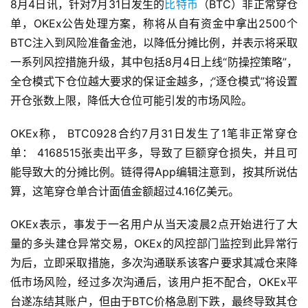
8月4日讯，针对7月31日发生的
比特币
（BTC）非正常穿仓
单，OKEx公告处理方案，称将从自有资金中拿出2500个
BTC注入到风险准备金池，以降低分摊比例，并表示将采取
一系列风控措施升级，其中包括8月4日上线“防操控策略”，
全仓模式下仓位越大要求的保证金越多，;“逐仓模式”将设置
开仓张数上限，降低大仓位可能引发的市场风险。
OKEx称， BTC0928合约7月31日发生了1笔非正常穿仓
单： 4168515张卖出平多，导致了巨额穿仓损失，并且可
能导致大的分摊比例。链得得App编辑注意到，按其所说估
算，这笔穿仓单合计面值金额超过4.16亿美元。
OKEx表示，事发于一名用户从当天凌晨2点开始进行了大
量的多头建仓异常交易，OKEx的风控部门监控到此异常行
为后，立即采取措施，多次沟通联系该客户要求其减仓来降
低市场风险，经过多次沟通后，该用户拒不配合，OKEx平
台遂冻结其账户，但由于BTC价格急剧下跌，最终导致其仓