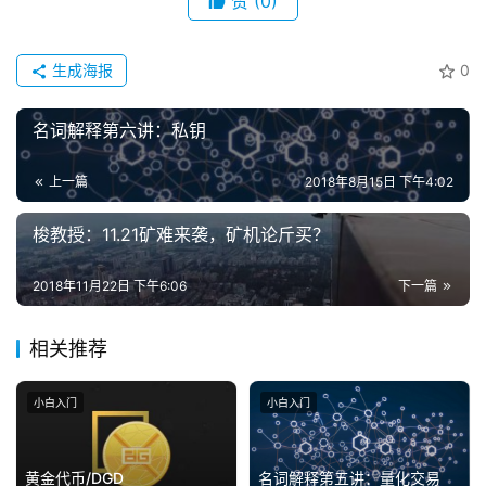
赞
(0)
生成海报
0
名词解释第六讲：私钥
上一篇
2018年8月15日 下午4:02
梭教授：11.21矿难来袭，矿机论斤买？
2018年11月22日 下午6:06
下一篇
相关推荐
小白入门
小白入门
黄金代币/DGD
名词解释第五讲：量化交易