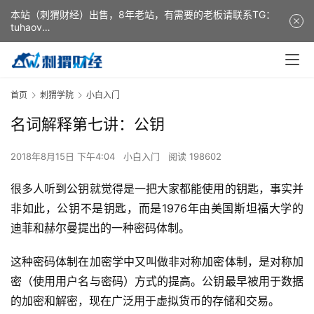
本站（刺猬财经）出售，8年老站，有需要的老板请联系TG：
tuhaov
This website (ciweicaijing) is for sale. It is a 8-year-old
website. If you need it, please contact TG: tuhaov
首页
刺猬学院
小白入门
名词解释第七讲：公钥
2018年8月15日 下午4:04
小白入门
阅读 198602
很多人听到公钥就觉得是一把大家都能使用的钥匙，事实并
非如此，公钥不是钥匙，而是1976年由美国斯坦福大学的
迪菲和赫尔曼提出的一种密码体制。
这种密码体制在加密学中又叫做非对称加密体制，是对称加
密（使用用户名与密码）方式的提高。公钥最早被用于数据
的加密和解密，现在广泛用于虚拟货币的存储和交易。