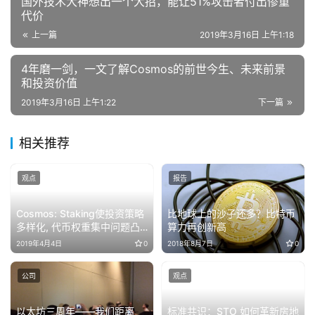
国外技术大神想出一个大招，能让51%攻击者付出惨重
代价
上一篇
2019年3月16日 上午1:18
4年磨一剑，一文了解Cosmos的前世今生、未来前景
和投资价值
2019年3月16日 上午1:22
下一篇
相关推荐
观点
报告
Cosmos: Staking使投资策略
比地球上的沙子还多？比特币
多样化, 代币权重集中问题凸
算力再创新高
显 | 火星号精选
2019年4月4日
0
2018年8月7日
0
公司
观点
以太坊三周年——我们距离
标准共识：STO 如何革新房地