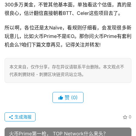
300多万美金，不管其他基本面，单独看这个估值，真的是
很良心，估计翻倍直接朝着BTT、Celer这些项目去了。
所以啊，各位还是太Naïve，看规则仔细看，会发现很多新
玩意儿，比如火币Prime不是IEO。那你问火币Prime有套利
机会么?咱们下篇文章再见，记得关注并转发!
本文来自
，仅作分享，存在异议请联系平台删除。本文观点不
代表刺猬财经 - 刺猬区块链资讯站立场。
赞
(0)
生成海报
0
火币Prime第一枪， TOP Network什么来头？