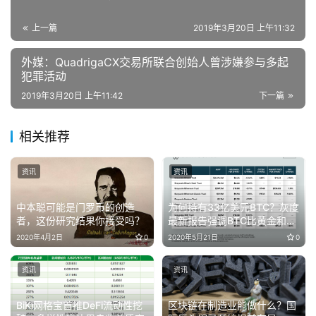
上一篇
2019年3月20日 上午11:32
外媒：QuadrigaCX交易所联合创始人曾涉嫌参与多起
犯罪活动
2019年3月20日 上午11:42
下一篇
相关推荐
资讯
资讯
中本聪可能是门罗币的创造
为何持有33亿美元BTC？灰度
者，这份研究结果你接受吗？
最新报告强调BTC比黄金和债
券更好
2020年4月2日
0
2020年5月21日
0
资讯
资讯
BiKi网格宝首推DeFi流动性挖
区块链在制造业能做什么？国