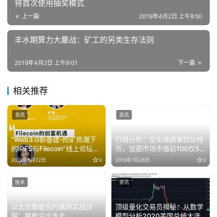
将首次使用抽奖模式
上一篇
2019年4月2日 上午8:50
丰水期算力大鏖战：矿工的另类生存法则
2019年4月2日 上午9:01
下一篇
相关推荐
资讯
资讯
“Web3.0新基建-挖矿热潮下
行情分析：空头继续掌控比特
的IPFS与Filecoin”线上论坛今
币，加密市场市值前100仅5
日成功举办
币上涨
2020年5月22日
0
2019年7月28日
0
技术
资讯
以太坊智能合约漏洞实战详
顶级量化交易员揭秘：从数学
解：整数溢出攻击
模型分析2020美国总统大选