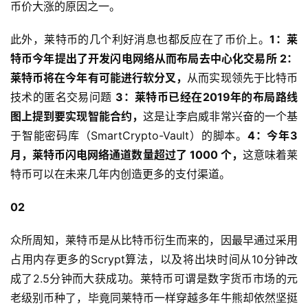
币价大涨的原因之一。
此外，莱特币的几个利好消息也都反应在了币价上。
1：
莱
特币今年提出了开发闪电网络从而布局去中心化交易所 2：
莱特币将在今年有可能进行软分叉，
从而实现领先于比特币
技术的匿名交易问题
3：
莱特币已经在2019年的布局路线
图上提到要实现智能合约，
这是让李启威非常兴奋的一个基
于智能密码库（SmartCrypto-Vault）的脚本。
4：今年3
月，莱特币闪电网络通道数量超过了 1000 个，
这意味着莱
特币可以在未来几年内创造更多的支付渠道。
02
众所周知，莱特币是从比特币衍生而来的，因最早通过采用
占用内存更多的Scrypt算法，以及将出块时间从10分钟改
成了2.5分钟而大获成功。莱特币可谓是数字货币市场的元
老级别币种了，毕竟同莱特币一样穿越多年牛熊却依然坚挺