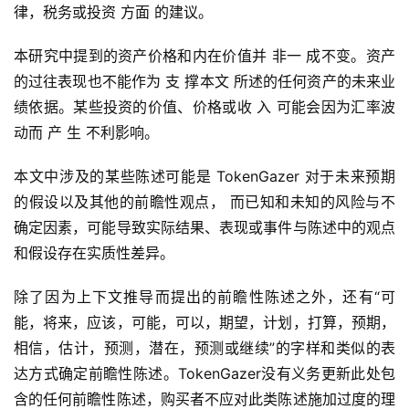
律，税务或投资 ⽅⾯ 的建议。
本研究中提到的资产价格和内在价值并 ⾮⼀ 成不变。资产
的过往表现也不能作为 ⽀ 撑本⽂ 所述的任何资产的未来业
绩依据。某些投资的价值、价格或收 ⼊ 可能会因为汇率波
动⽽ 产 ⽣ 不利影响。
本⽂中涉及的某些陈述可能是 TokenGazer 对于未来预期
的假设以及其他的前瞻性观点， ⽽已知和未知的⻛险与不
确定因素，可能导致实际结果、表现或事件与陈述中的观点
和假设存在实质性差异。
除了因为上下⽂推导⽽提出的前瞻性陈述之外，还有“可
能，将来，应该，可能，可以，期望，计划，打算，预期，
相信，估计，预测，潜在，预测或继续”的字样和类似的表
达⽅式确定前瞻性陈述。TokenGazer没有义务更新此处包
含的任何前瞻性陈述，购买者不应对此类陈述施加过度的理