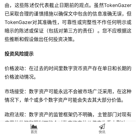
由，这些陈述仅代表截⽌⽇期前的观点。虽然TokenGazer
已采取合理的谨慎措施以确保⽂中包含的信息准确⽆误，但
TokenGazer对其准确性，可靠性或完整性不作任何明示或
暗示的陈述或保证（包括对第三⽅的责任）。您不应根据这
些推断和假设做出任何投资决策。
投资风险提示
价格波动：在过去的时间⾥数字货币资产存在单⽇和⻓期的
价格波动情况。
市场接受：数字资产可能永远不会被市场⼴泛采⽤，在这种
情况下，单个或多个数字资产可能会失去其⼤部分价值。
政府法规：数字资产的监管框架仍不明确，主管部⻔对现有
应⽤的监管和限制可能会对数字资产的价值产⽣重⼤影响。
首页
快讯