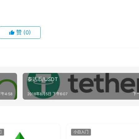
赞
(0)
泰达币/USDT
午4:58
2018年8月5日 下午6:07
下
门
小白入门