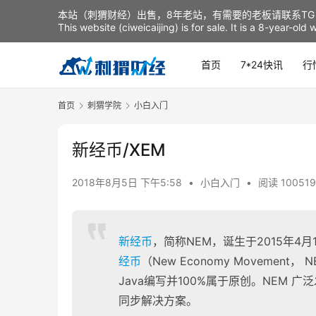
本站（刺猬财经）出售，8年老站，有需要的老板请联系TG：t
This website (ciweicaijing) is for sale. It is a 8-year-ol
首页
7*24快讯
行
首页
刺猬学院
小白入门
新经币/XEM
2018年8月5日 下午5:58
•
小白入门
•
阅读 100519
新经币
，简称NEM，诞生于2015年
经币
（New Economy Moveme
Java编写并100%属于原创。NEM
同步解决方案。