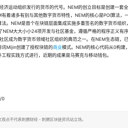
ent）新经济运动组织发行的货币的代号。NEM的创立目标是创建一套
NEM有着诸多有别与其他数字货币特性，NEM的核心是POI算法，
算法。NEM是首个在块链层面集成实施多重签名的数字货币组织
了NEM大大小小24项开发与社区基金，遵循严格的程序正义有
M社区成为数字货币领域社区组织的典范之一。在NEM生态链，
讯Mijin创建了授权块链的
商业
模式。NEM的核心代码从0构建
件工程实践方式进行，近期的成果是马赛克与移动钱包。
/0
观点不代表刺猬财经 - 刺猬区块链资讯站立场。